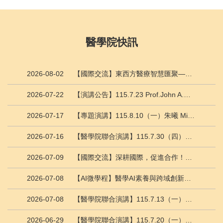
醫學院快訊
2026-08-02
【國際交流】東西方醫療智慧匯聚—成大醫學院2026國際暑期學校圓滿落幕 推動高齡精準照護交流
2026-07-22
【演講公告】115.7.23 Prof.John A.McGrath - What Rare Genetic Skin Diseases Tell Us about Normal Skin
2026-07-17
【專題演講】115.8.10（一）朱曦 Michael Xi Zhu 教授 - Decoding Sodium and Calcium Signals of TRP Channels
2026-07-16
【醫學院聯合演講】115.7.30（四）Stanley Huang - Metabolic Checkpoints in Tumor Macrophages for Cancer Immunotherapy
2026-07-09
【國際交流】深耕國際，促進合作！菲律賓聖奧古斯丁巴科羅學院（CSA-B）訪問成功大學醫學院 促進醫學教育與科研雙向交流
2026-07-08
【AI微學程】醫學AI素養與跨域創新微學程(1) - 醫療人工智慧導論：技術與臨床場域概論
2026-07-08
【醫學院聯合演講】115.7.13（一）李文雄院士 - Yeast as an ideal model organism for studying molecular evolution and for developing biotechnology
2026-06-29
【醫學院聯合演講】115.7.20（一）連文慧 - More than just a signaling receptor - The role of ROR2 in regulating tumor progression and tumor immunity