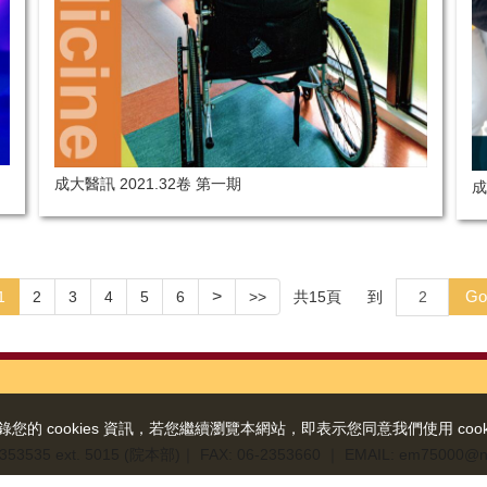
成大醫訊 2021.32卷 第一期
成
Go
>
共
15
頁
到
1
2
3
4
5
6
>>
 cookies 資訊，若您繼續瀏覽本網站，即表示您同意我們使用 cooki
2353535 ext. 5015 (院本部)
｜ FAX: 06-2353660
｜ EMAIL: em75000@n