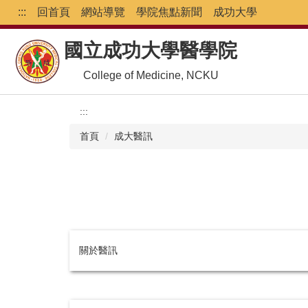
跳
:::
回首頁
網站導覽
學院焦點新聞
成功大學
到
主
國立成功大學醫學院
要
內
College of Medicine, NCKU
容
區
:::
首頁
成大醫訊
關於醫訊