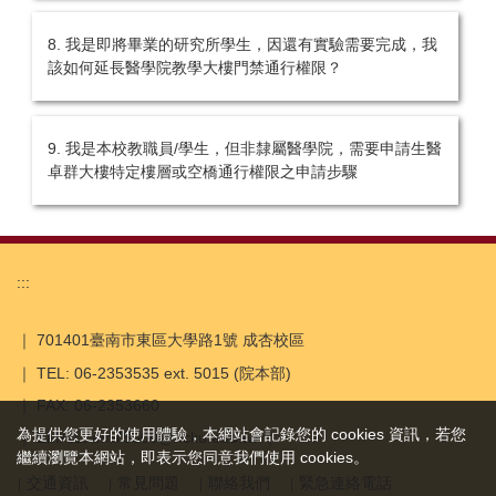
8. 我是即將畢業的研究所學生，因還有實驗需要完成，我
該如何延長醫學院教學大樓門禁通行權限？
9. 我是本校教職員/學生，但非隸屬醫學院，需要申請生醫
卓群大樓特定樓層或空橋通行權限之申請步驟
:::
｜ 701401臺南市東區大學路1號 成杏校區
｜ TEL: 06-2353535 ext. 5015 (院本部)
｜ FAX: 06-2353660
為提供您更好的使用體驗，本網站會記錄您的 cookies 資訊，若您
｜ EMAIL: em75000@ncku.edu.tw ｜
繼續瀏覽本網站，即表示您同意我們使用 cookies。
交通資訊
常見問題
聯絡我們
緊急連絡電話