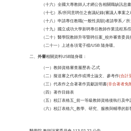
（十六）全國大專教師人才網公告相關職缺訊息
（十七）系/所同意聘任之會議紀錄(審議人事案
（十八）申請專任教職(一般性員額)者請學系／所
（十九）國立成功大學新聘專任教師作業流程系/
（二十）醫學院教師升等暨聘任案_校外審查委員
（二十一）上述各項電子檔/USB 隨身碟。
二、
外審
相關資料USB隨身碟：
（一）教師資格審查履歷表-乙式
（二）擬送審之代表作或博士論文、參考作
(合計
（三）代表作之合著著作貢獻說明書
(非合著者免附
（四）著作目錄表
（五）校訂表格五_前一等級教師資格後執行及申
（六）校訂表格六_教學、研究、服務與輔導的影
醫學院 教師評審委員會 113.02.22 公告