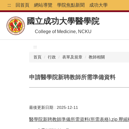
跳
:::
回首頁
網站導覽
學院焦點新聞
成功大學
到
主
國立成功大學醫學院
要
內
College of Medicine, NCKU
容
區
:::
首頁
行政
表單及規章
教師相關
申請醫學院新聘教師所需準備資料
最後更新日期 :
2025-12-11
醫學院新聘教師準備所需資料(所需表格).zip 壓