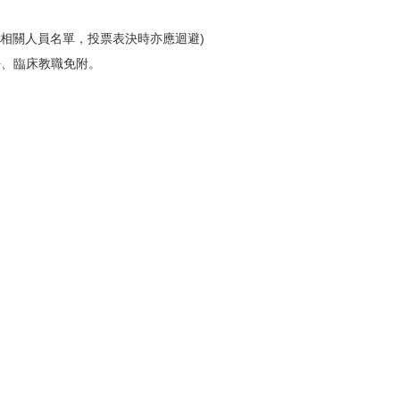
之相關人員
名單，投票表決時亦應迴避)
任、
臨床教職免附。