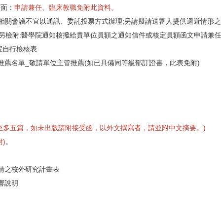
畫面：
申請兼任、
臨床教職免附此資料。
之相關會議不宜以
通訊、委託投票方式辦理;另請擬請送審人提供迴避情形
另檢附:醫學院
通知核撥給貴單位員額之通知信件或核定員額函文申請兼
院自行檢核表
推薦名單_敬請單
位主管推薦(如已具備同等級部訂證書，此表免附)
至多五篇，
如未出版請附接受函，以外文撰寫者，請並附中文摘要。)
)
。
請之校外研究計畫
表
響說明