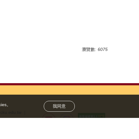
瀏覽數:
6075
es。
我同意
cku.edu.tw ｜