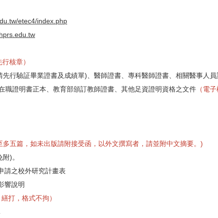
du.tw/etec4/index.php
hprs.edu.tw
先行核章）
請先行驗証畢業證
書及成績單)、醫師證書、專科醫師證書、相關醫事人員
在職證明書正本、教育部頒訂教師證書、其他足資證明資格之文件
（
電子
至多五篇，
如未出版請附接受函，以外文撰寫者，請並附中文摘要。)
附)。
申請之校外研究計
畫表
影響說明
A4 繕打，格式不拘）
單