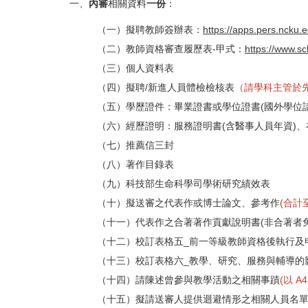
一、
內審
相關資料
一份
：
（一）擬聘教師簽辦表：
https://apps.pers.
ncku.e
（二）教師資格審查履歷表-甲式：
https://www.
sc
（三）個人資料表
（四）擬聘/新進人員體檢檢核表
（請學科主管於
（五）學歷證件：畢業證書或學位證書(國外學位
（六）經歷證明：服務證明書(含醫事人員年資)、
（七）推薦信三封
（八）著作目錄表
（九）科技部生命科學司學術研究績效表
（十）擬送審之代表作或博士論文、參考作
(合計
（十一）代表作之合著著作貢獻說明書(非合著者免
（十二）校訂表格五_前一等級教師資格後執行及
（十三）校訂表格六_教學、研究、服務與輔導的
（十四）請陳述曾參與教學活動之相關事蹟
(以 
（十五）擬請送審人提供迴避情形之相關人員名