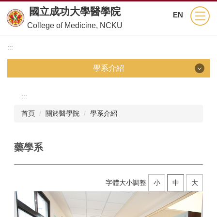
跳
國立成功大學醫學院
EN
到
College of Medicine, NCKU
主
要
:::
內
容
區
學系介紹
學系介紹
:::
首頁
關於醫學院
學系介紹
醫學系
護理學系
藥學系
醫學檢驗生物技術學系
字體大小調整
小
中
大
物理治療學系
職能治療學系