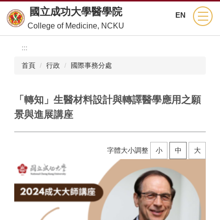
跳
國立成功大學醫學院
EN
到
College of Medicine, NCKU
主
要
:::
內
容
首頁
行政
國際事務分處
區
「轉知」生醫材料設計與轉譯醫學應用之願
景與進展講座
字體大小調整
小
中
大