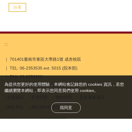
分享
:::
｜ 701401臺南市東區大學路1號 成杏校區
｜ TEL: 06-2353535 ext. 5015 (院本部)
｜ FAX: 06-2353660
為提供您更好的使用體驗，本網站會記錄您的 cookies 資訊，若您
｜ EMAIL: em75000@ncku.edu.tw ｜
繼續瀏覽本網站，即表示您同意我們使用 cookies。
交通資訊
常見問題
聯絡我們
緊急連絡電話
關於本站
網站資料開放宣告
我同意