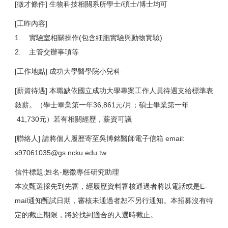
[徵才條件] 生物科技相關系所學士/碩士/博士均可
[工昨內容]
1. 實驗室相關操作(包含細胞實驗與動物實驗)
2. 主管交辦事項等
[工作地點] 成功大學醫學院小兒科
[薪資待遇] 本職缺依國立成功大學專案工作人員待遇支給標準表
敍薪。（學士畢業第一年36,861元/月；碩士畢業第一年
41,730元）若有相關經歷，薪資可議
[聯絡人] 請將個人履歷寄至吳博銘醫師電子信箱 email:
s97061035@gs.ncku.edu.tw
信件標題:姓名-應徵專任研究助理
本次甄選採先到先審，經履歷資料審核通過者將以電話或是E-
mail通知甄試日期，審核未通過者恕不另行通知。本招募沒有特
定的截止期限，將於找到適合的人選時截止。