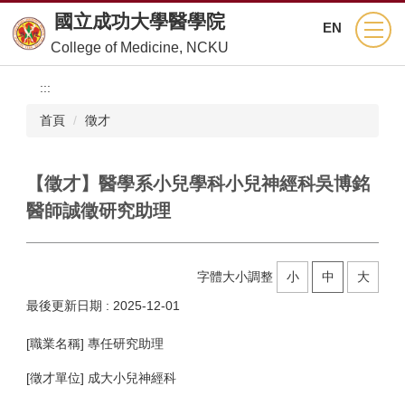
跳
國立成功大學醫學院
EN
到
College of Medicine, NCKU
主
要
:::
內
容
首頁
徵才
區
【徵才】醫學系小兒學科小兒神經科吳博銘
醫師誠徵研究助理
字體大小調整
小
中
大
最後更新日期 :
2025-12-01
[職業名稱] 專任研究助理
[徵才單位] 成大小兒神經科