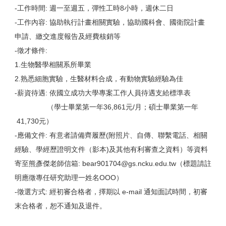
-工作時間: 週一至週五，彈性工時8小時，週休二日
-工作內容: 協助執行計畫相關實驗，協助國科會、國衛院計畫
申請、繳交進度報告及經費核銷等
-徵才條件:
1.生物醫學相關系所畢業
2.熟悉細胞實驗，生醫材料合成，有動物實驗經驗為佳
-薪資待遇: 依國立成功大學專案工作人員待遇支給標準表
（學士畢業第一年36,861元/月；碩士畢業第一年
41,730元）
-應備文件: 有意者請備齊履歷(附照片、自傳、聯繫電話、相關
經驗、學經歷證明文件（影本)及其他有利審查之資料）等資料
寄至熊彥傑老師信箱: bear901704@gs.ncku.edu.tw（標題請註
明應徵專任研究助理一姓名OOO）
-徵選方式: 經初審合格者，擇期以 e-mail 通知面試時間，初審
末合格者，恕不通知及退件。